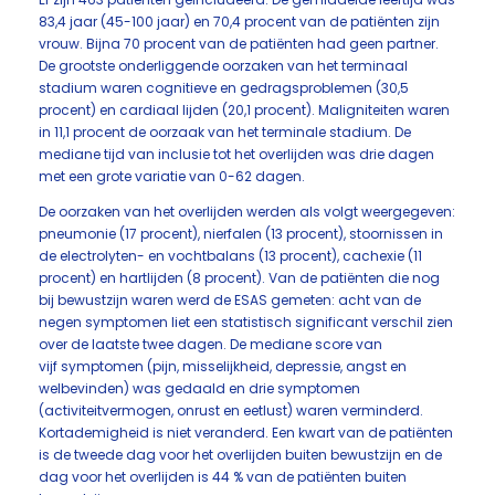
83,4 jaar (45-100 jaar) en 70,4 procent van de patiënten zijn
vrouw. Bijna 70 procent van de patiënten had geen partner.
De grootste onderliggende oorzaken van het terminaal
stadium waren cognitieve en gedragsproblemen (30,5
procent) en cardiaal lijden (20,1 procent). Maligniteiten waren
in 11,1 procent de oorzaak van het terminale stadium. De
mediane tijd van inclusie tot het overlijden was drie dagen
met een grote variatie van 0-62 dagen.
De oorzaken van het overlijden werden als volgt weergegeven:
pneumonie (17 procent), nierfalen (13 procent), stoornissen in
de electrolyten- en vochtbalans (13 procent), cachexie (11
procent) en hartlijden (8 procent). Van de patiënten die nog
bij bewustzijn waren werd de ESAS gemeten: acht van de
negen symptomen liet een statistisch significant verschil zien
over de laatste twee dagen. De mediane score van
vijf symptomen (pijn, misselijkheid, depressie, angst en
welbevinden) was gedaald en drie symptomen
(activiteitvermogen, onrust en eetlust) waren verminderd.
Kortademigheid is niet veranderd. Een kwart van de patiënten
is de tweede dag voor het overlijden buiten bewustzijn en de
dag voor het overlijden is 44 % van de patiënten buiten