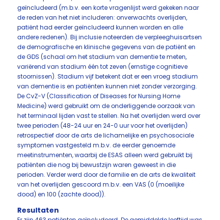
geïncludeerd (m.b.v. een korte vragenlijst werd gekeken naar
de reden van het niet includeren: onverwachts overlijden,
patiënt had eerder geïncludeerd kunnen worden en alle
andere redenen). Bij inclusie noteerden de verpleeghuisartsen
de demografische en klinische gegevens van de patiënt en
de GDS (schaal om het stadium van dementie te meten,
variërend van stadium één tot zeven (ernstige cognitieve
stoornissen). Stadium vijf betekent dat er een vroeg stadium
van dementie is en patiënten kunnen niet zonder verzorging.
De CvZ-V (Classification of Diseases for Nursing Home
Medicine) werd gebruikt om de onderliggende oorzaak van
het terminaal lijden vast te stellen. Na het overlijden werd over
twee perioden (48-24 uur en 24-0 uur voor het overlijden)
retrospectief door de arts de lichamelijke en psychosociale
symptomen vastgesteld m.b.v. de eerder genoemde
meetinstrumenten, waarbij de ESAS alleen werd gebruikt bij
patiënten die nog bij bewustzijn waren geweest in die
perioden. Verder werd door de familie en de arts de kwaliteit
van het overlijden gescoord m.b.v. een VAS (0 (moeilijke
dood) en 100 (zachte dood)).
Resultaten
Er zijn 463 patiënten geïncludeerd. De gemiddelde leeftijd was