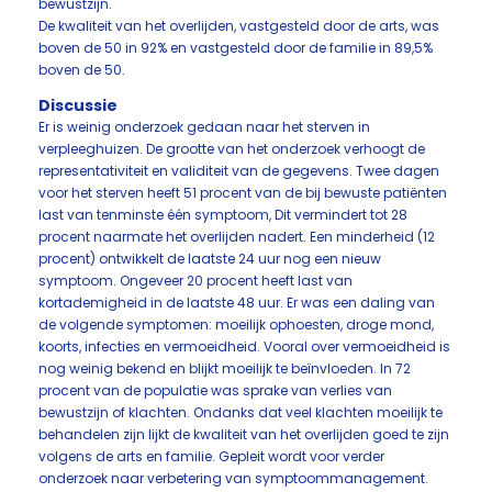
bewustzijn.
De kwaliteit van het overlijden, vastgesteld door de arts, was
boven de 50 in 92% en vastgesteld door de familie in 89,5%
boven de 50.
Discussie
Er is weinig onderzoek gedaan naar het sterven in
verpleeghuizen. De grootte van het onderzoek verhoogt de
representativiteit en validiteit van de gegevens. Twee dagen
voor het sterven heeft 51 procent van de bij bewuste patiënten
last van tenminste één symptoom, Dit vermindert tot 28
procent naarmate het overlijden nadert. Een minderheid (12
procent) ontwikkelt de laatste 24 uur nog een nieuw
symptoom. Ongeveer 20 procent heeft last van
kortademigheid in de laatste 48 uur. Er was een daling van
de volgende symptomen: moeilijk ophoesten, droge mond,
koorts, infecties en vermoeidheid. Vooral over vermoeidheid is
nog weinig bekend en blijkt moeilijk te beïnvloeden. In 72
procent van de populatie was sprake van verlies van
bewustzijn of klachten. Ondanks dat veel klachten moeilijk te
behandelen zijn lijkt de kwaliteit van het overlijden goed te zijn
volgens de arts en familie. Gepleit wordt voor verder
onderzoek naar verbetering van symptoommanagement.