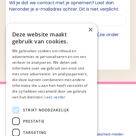
Wil je dat we contact met je opnemen? Laat dan
hieronder je e-mailadres achter. Dit is niet verplicht.
×
Deze website maakt
Ik ga akkoord met de privacyverklaring (zie onder
gebruik van cookies.
aan de pagina).
We gebruiken cookies om inhoud en
advertenties te personaliseren en om ons
verkeer te analyseren. We delen ook
informatie over uw gebruik van onze site
met onze advertentie- en analysepartners,
die deze kunnen combineren met andere
informatie die u aan hen heeft verstrekt of
die zij hebben verzameld door uw gebruik
van hun diensten.
Lees verder
STRIKT NOODZAKELIJK
Over Palliaweb
Privacyverklaring
Over PZNL
Cookieverklaring
PRESTATIE
Contact
Disclaimer
TARGETING
Pers
Beveiligingskwetsbaarheid melden