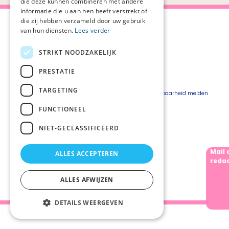
die deze kunnen combineren met andere
informatie die u aan hen heeft verstrekt of
die zij hebben verzameld door uw gebruik
van hun diensten.
Lees verder
STRIKT NOODZAKELIJK
Over Palliaweb
Privacyverklaring
Over PZNL
Cookieverklaring
PRESTATIE
Contact
Disclaimer
TARGETING
Pers
Beveiligingskwetsbaarheid melden
Vacatures
FUNCTIONEEL
Webshop
NIET-GECLASSIFICEERD
Mail 
ALLES ACCEPTEREN
Volg ons
redac
ALLES AFWIJZEN
DETAILS WEERGEVEN
Palliaweb 2019 - Heden