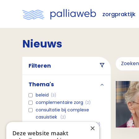
zorgpraktijk
Nieuws
Filteren
Thema's
beleid
(3)
complementaire zorg
(2)
consultatie bij complexe
casuïstiek
(2)
coördinatie en continuïteit
(1)
×
copd en palliatieve zorg
(3)
Deze website maakt
toon meer