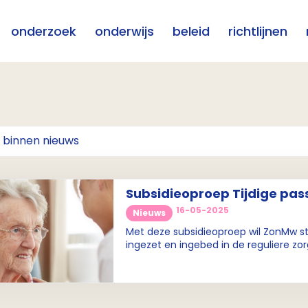
onderzoek
onderwijs
beleid
richtlijnen
Subsidieoproep Tijdige pas
ongeneeslijk ziek of zeer kw
16-05-2025
Nieuws
Met deze subsidieoproep wil ZonMw sti
ingezet en ingebed in de reguliere zor