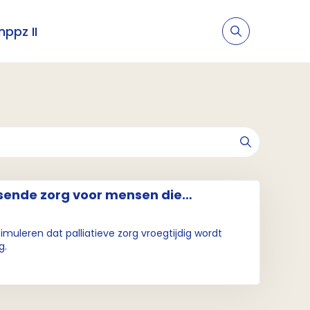
nppz II
sende zorg voor mensen die
etsbaar zijn
muleren dat palliatieve zorg vroegtijdig wordt
g.