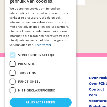
delier in de palliatieve fase
gebruik van cookies.
(1)
deskundigheidsbevordering
(2)
We gebruiken cookies om inhoud en
hik in de palliatieve fase
(1)
advertenties te personaliseren en om ons
hospicezorg
(4)
verkeer te analyseren. We delen ook
informatie over uw gebruik van onze site
hulpmiddelen palliatieve
met onze advertentie- en analysepartners,
zorg
(1)
die deze kunnen combineren met andere
jeuk in de palliatieve fase
(1)
informatie die u aan hen heeft verstrekt of
kansrijke projecten
(1)
die zij hebben verzameld door uw gebruik
van hun diensten.
Lees verder
kerncijfers palliatieve zorg
(4)
kinderen van ernstige zieke
STRIKT NOODZAKELIJK
ouders (kiezo)
(1)
kinderpalliatieve zorg
(1)
PRESTATIE
kwaliteit van leven: wat vindt
TARGETING
de patiënt belangrijk?
(1)
Over Pall
kwaliteitskader palliatieve zorg
FUNCTIONEEL
Over PZN
nederland
(3)
Contact
leren en verbeteren in de
NIET-GECLASSIFICEERD
Pers
palliatieve zorg (levepz)
(1)
mantelzorg
Vacature
(1)
ALLES ACCEPTEREN
mantelzorgondersteuning in de
Webshop