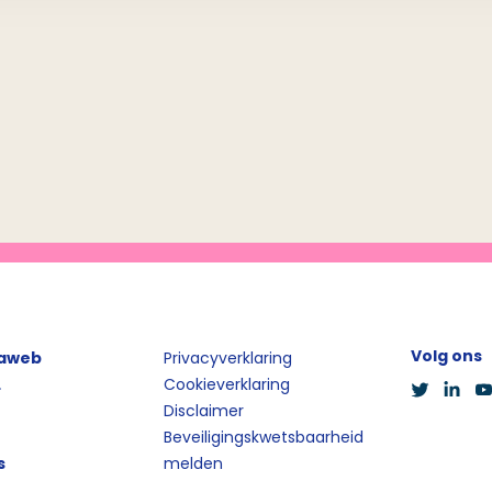
Volg ons
iaweb
Privacyverklaring
L
Cookieverklaring
Disclaimer
Beveiligingskwetsbaarheid
s
melden