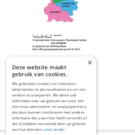
×
Deze website maakt
gebruik van cookies.
Noord Limburg
We gebruiken cookies om inhoud en
Midden-Limburg
advertenties te personaliseren en om ons
Westelijke Mijnstreek
verkeer te analyseren. We delen ook
Oostelijk Zuid-Limburg
informatie over uw gebruik van onze site
Heuvelland
met onze advertentie- en analysepartners,
die deze kunnen combineren met andere
Deel deze pagina:
informatie die u aan hen heeft verstrekt of
die zij hebben verzameld door uw gebruik
van hun diensten.
Lees verder