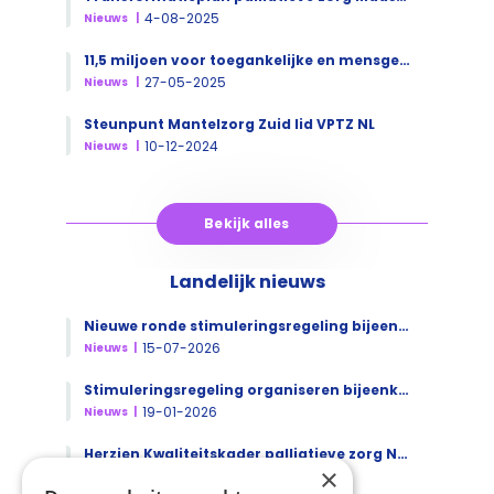
4-08-2025
Nieuws
11,5 miljoen voor toegankelijke en mensgerichte palliatieve zorg voor inwoners van de Mijnstreek
27-05-2025
Nieuws
Steunpunt Mantelzorg Zuid lid VPTZ NL
10-12-2024
Nieuws
Bekijk alles
Landelijk nieuws
Nieuwe ronde stimuleringsregeling bijeenkomsten palliatieve zorg - AANVRAAG GESLOTEN
15-07-2026
Nieuws
Stimuleringsregeling organiseren bijeenkomsten 'Leven tot het laatst' 2026 (aanvraag gesloten)
19-01-2026
Nieuws
Herzien Kwaliteitskader palliatieve zorg Nederland geautoriseerd
×
22-07-2026
Nieuws