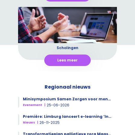
Scholingen
Lees meer
Regionaal nieuws
Minisymposium Samen Zorgen voor mensen in een kwetsbare levensfase
25-06-2026
Evenement
Première: Limburg lanceert e-learning ‘Introductie in de palliatieve zorg’
26-11-2025
Nieuws
Transformatieplan palliatieve zorg Maastricht-Heuvelland goedgekeurd