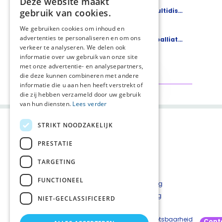
Deze website maakt
Knelpuntenenquête voor nieuwe multidisciplinaire richtlijn Palliatieve zorg bij eindstadium leverziekten
gebruik van cookies.
13-07-2026
Nieuws
We gebruiken cookies om inhoud en
advertenties te personaliseren en om ons
Duidelijke communicatie over wat palliatieve zorg is, blijft nodig
verkeer te analyseren. We delen ook
6-07-2026
Nieuws
informatie over uw gebruik van onze site
met onze advertentie- en analysepartners,
die deze kunnen combineren met andere
Bekijk alles
informatie die u aan hen heeft verstrekt of
die zij hebben verzameld door uw gebruik
van hun diensten.
Lees verder
STRIKT NOODZAKELIJK
PRESTATIE
TARGETING
FUNCTIONEEL
Contact
Privacyverklaring
Cookieverklaring
NIET-GECLASSIFICEERD
Disclaimer
Beveiligingskwetsbaarheid
Cont