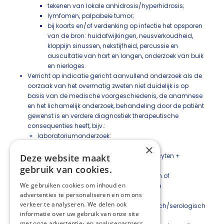
tekenen van lokale anhidrosis/hyperhidrosis;
lymfomen, palpabele tumor;
bij koorts en/of verdenking op infectie het opsporen
van de bron: huidafwijkingen, neusverkoudheid,
kloppijn sinussen, nekstijfheid, percussie en
auscultatie van hart en longen, onderzoek van buik
en nierloges.
Verricht op indicatie gericht aanvullend onderzoek als de
oorzaak van het overmatig zweten niet duidelijk is op
basis van de medische voorgeschiedenis, de anamnese
en het lichamelijk onderzoek, behandeling door de patiënt
gewenst is en verdere diagnostiek therapeutische
consequenties heeft, bijv.:
laboratoriumonderzoek:
bloedonderzoek: glucose, TSH;
×
bij koorts: urineonderzoek, CRP, leukocyten +
Deze website maakt
differentiatie;
gebruik van cookies.
bij verdenking op carcinoïde tumoren of
We gebruiken cookies om inhoud en
feochromocytoom: gericht bloed- en
advertenties te personaliseren en om ons
urineonderzoek.
verkeer te analyseren. We delen ook
bij verdenking op infectie: microbiologisch/serologisch
informatie over uw gebruik van onze site
onderzoek;
met onze advertentie- en analysepartners,