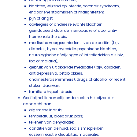
klachten, wijzend op infectie, coronair syndroom,
endocriene stoornissen of maligniteiten;
pijn of angst;
opvliegers of andere relevante klachten
geïnduceerd door de menopauze of door anti-
hormonale therapie;
medische voorgeschiedenis van de patiënt (bijv.
diabetes, hyperthyreoïdie, psychische klachten,
neurologische afwijkingen of infectieziekten als hiv,
tbc of malaria);
gebruik van uitlokkende medicatie (bijv. opioïden,
antidepressiva, bètablokkers,
cholinesteraseremmers), drugs of alcohol, of recent
staken daarvan;
familiare hyperhidrosis.
​​​​​Geef bij het lichamelijk onderzoek in het bijzonder
aandacht aan:
algemene indruk;
temperatuur, bloeddruk, pols;
tekenen van dehydratie;
conditie van de huid, zoals smetplekken,
eczeemreactie, decubitus, maceratie;