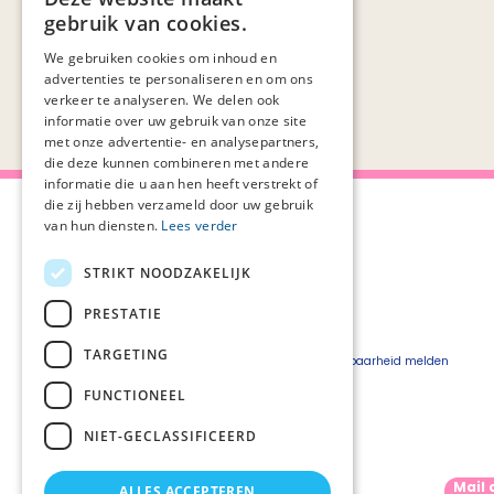
Geen resultaten gevonden voor ""
gebruik van cookies.
We gebruiken cookies om inhoud en
advertenties te personaliseren en om ons
verkeer te analyseren. We delen ook
informatie over uw gebruik van onze site
met onze advertentie- en analysepartners,
die deze kunnen combineren met andere
informatie die u aan hen heeft verstrekt of
die zij hebben verzameld door uw gebruik
van hun diensten.
Lees verder
STRIKT NOODZAKELIJK
Over Palliaweb
Privacyverklaring
Over PZNL
Cookieverklaring
PRESTATIE
Contact
Disclaimer
TARGETING
Pers
Beveiligingskwetsbaarheid melden
Vacatures
FUNCTIONEEL
Webshop
NIET-GECLASSIFICEERD
Mail 
ALLES ACCEPTEREN