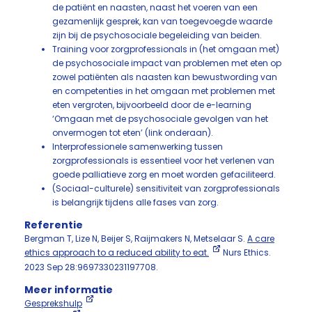
de patiënt en naasten, naast het voeren van een
gezamenlijk gesprek, kan van toegevoegde waarde
zijn bij de psychosociale begeleiding van beiden.
Training voor zorgprofessionals in (het omgaan met)
de psychosociale impact van problemen met eten op
zowel patiënten als naasten kan bewustwording van
en competenties in het omgaan met problemen met
eten vergroten, bijvoorbeeld door de e-learning
‘Omgaan met de psychosociale gevolgen van het
onvermogen tot eten’ (link onderaan).
Interprofessionele samenwerking tussen
zorgprofessionals is essentieel voor het verlenen van
goede palliatieve zorg en moet worden gefaciliteerd.
(Sociaal-culturele) sensitiviteit van zorgprofessionals
is belangrijk tijdens alle fases van zorg.
Referentie
Bergman T, Lize N, Beijer S, Raijmakers N, Metselaar S.
A care
ethics approach to a reduced ability to eat.
Nurs Ethics.
2023 Sep 28:9697330231197708.
Meer informatie
Gesprekshulp