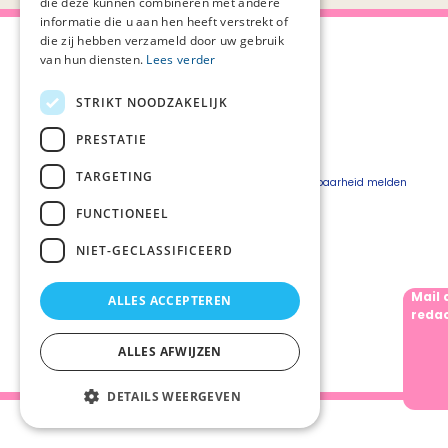
die deze kunnen combineren met andere
informatie die u aan hen heeft verstrekt of
die zij hebben verzameld door uw gebruik
van hun diensten.
Lees verder
STRIKT NOODZAKELIJK
Over Palliaweb
Privacyverklaring
Over PZNL
Cookieverklaring
PRESTATIE
Contact
Disclaimer
TARGETING
Pers
Beveiligingskwetsbaarheid melden
Vacatures
FUNCTIONEEL
Webshop
NIET-GECLASSIFICEERD
Mail 
ALLES ACCEPTEREN
Volg ons
redac
ALLES AFWIJZEN
DETAILS WEERGEVEN
Palliaweb 2019 - Heden