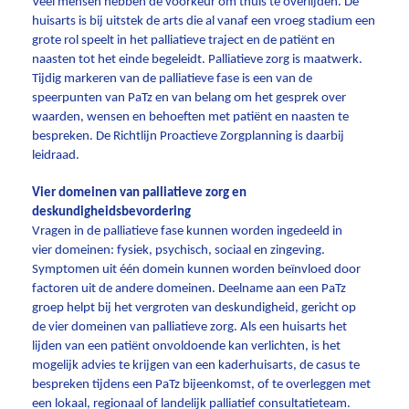
Veel mensen hebben de voorkeur om thuis te overlijden. De
huisarts is bij uitstek de arts die al vanaf een vroeg stadium een
grote rol speelt in het palliatieve traject en de patiënt en
naasten tot het einde begeleidt. Palliatieve zorg is maatwerk.
Tijdig markeren van de palliatieve fase is een van de
speerpunten van PaTz en van belang om het gesprek over
waarden, wensen en behoeften met patiënt en naasten te
bespreken. De Richtlijn Proactieve Zorgplanning is daarbij
leidraad.
Vier domeinen van palliatieve zorg en
deskundigheidsbevordering
Vragen in de palliatieve fase kunnen worden ingedeeld in
vier domeinen: fysiek, psychisch, sociaal en zingeving.
Symptomen uit één domein kunnen worden beïnvloed door
factoren uit de andere domeinen. Deelname aan een PaTz
groep helpt bij het vergroten van deskundigheid, gericht op
de vier domeinen van palliatieve zorg. Als een huisarts het
lijden van een patiënt onvoldoende kan verlichten, is het
mogelijk advies te krijgen van een kaderhuisarts, de casus te
bespreken tijdens een PaTz bijeenkomst, of te overleggen met
een lokaal, regionaal of landelijk palliatief consultatieteam.