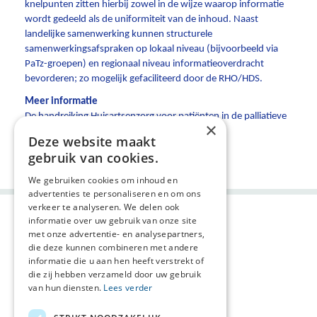
knelpunten zitten hierbij zowel in de wijze waarop informatie
wordt gedeeld als de uniformiteit van de inhoud. Naast
landelijke samenwerking kunnen structurele
samenwerkingsafspraken op lokaal niveau (bijvoorbeeld via
PaTz-groepen) en regionaal niveau informatieoverdracht
bevorderen; zo mogelijk gefaciliteerd door de RHO/HDS.
Meer informatie
De handreiking Huisartsenzorg voor patiënten in de palliatieve
×
fase is te lezen via
deze link
.
Deze website maakt
Deel deze pagina:
gebruik van cookies.
We gebruiken cookies om inhoud en
advertenties te personaliseren en om ons
verkeer te analyseren. We delen ook
informatie over uw gebruik van onze site
met onze advertentie- en analysepartners,
die deze kunnen combineren met andere
informatie die u aan hen heeft verstrekt of
die zij hebben verzameld door uw gebruik
van hun diensten.
Lees verder
Agenda
AVG