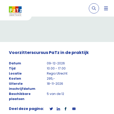
Voorzitterscursus PaTz in de praktijk
Datum
09-12-2026
Tijd
10.00 - 17.00
Locatie
Regio Utrecht
Kosten
295,-
Uiterste
18-11-2026
inschrijfdatum
Beschikbare
5 van de 12
plaatsen
Deel deze pagina: