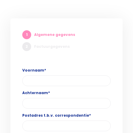
1
Algemene gegevens
2
Factuurgegevens
Voornaam*
Achternaam*
Postadres t.b.v. correspondentie*