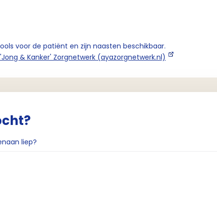
tools voor de patiënt en zijn naasten beschikbaar.
'Jong & Kanker' Zorgnetwerk (ayazorgnetwerk.nl)
ocht?
enaan liep?