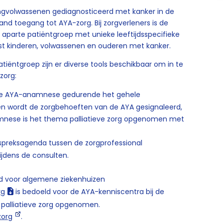
ongvolwassenen gediagnosticeerd met kanker in de
rland toegang tot AYA-zorg. Bij zorgverleners is de
aparte patiëntgroep met unieke leeftijdsspecifieke
t kinderen, volwassenen en ouderen met kanker.
iëntgroep zijn er diverse tools beschikbaar om in te
-zorg:
de AYA-anamnese gedurende het gehele
en wordt de zorgbehoeften van de AYA gesignaleerd,
mnese is het thema palliatieve zorg opgenomen met
spreksagenda tussen de zorgprofessional
tijdens de consulten.
ld voor algemene ziekenhuizen
rg
is bedoeld voor de AYA-kenniscentra bij de
s palliatieve zorg opgenomen.
zorg
.