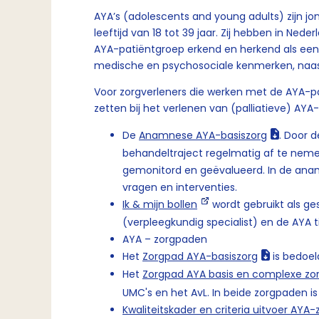
AYA’s (adolescents and young adults) zijn j
leeftijd van 18 tot 39 jaar. Zij hebben in Nede
AYA-patiëntgroep erkend en herkend als een 
medische en psychosociale kenmerken, naas
Voor zorgverleners die werken met de AYA-pat
zetten bij het verlenen van (palliatieve) AYA
De
Anamnese AYA-basiszorg
. Door 
behandeltraject regelmatig af te nem
gemonitord en geëvalueerd. In de ana
vragen en interventies.
Ik & mijn bollen
wordt gebruikt als ge
(verpleegkundig specialist) en de AYA 
AYA – zorgpaden
Het
Zorgpad AYA-basiszorg
is bedoe
Het
Zorgpad AYA basis en complexe zo
UMC's en het AvL. In beide zorgpaden i
Kwaliteitskader en criteria uitvoer AYA-