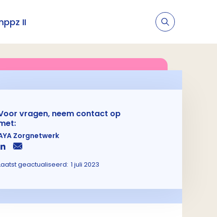
nppz II
Voor vragen, neem contact op
met:
AYA Zorgnetwerk
Laatst geactualiseerd:
1 juli 2023