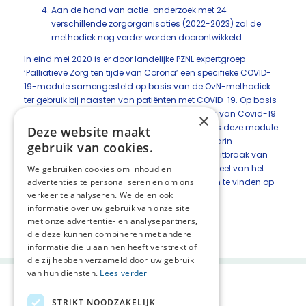
Aan de hand van actie-onderzoek met 24
verschillende zorgorganisaties (2022-2023) zal de
methodiek nog verder worden doorontwikkeld.
In eind mei 2020 is er door landelijke PZNL expertgroep
‘Palliatieve Zorg ten tijde van Corona’ een specifieke COVID-
19-module samengesteld op basis van de OvN-methodiek
ter gebruik bij naasten van patiënten met COVID-19. Op basis
van interviews met naasten en nabestaanden van Covid-19
×
patiënten en focusgroepen met zorgverleners is deze module
Deze website maakt
verder toegespitst op de omstandigheden waarin
gebruik van cookies.
beperkende maatregelen gelden wegens een uitbraak van
een besmettelijke ziekte. Deze module is onderdeel van het
We gebruiken cookies om inhoud en
advertenties te personaliseren en om ons
Oog voor Naasten en Nabestaanden project en te vinden op
verkeer te analyseren. We delen ook
www.oogvoornaasten.nl.
informatie over uw gebruik van onze site
met onze advertentie- en analysepartners,
Deel deze pagina:
die deze kunnen combineren met andere
informatie die u aan hen heeft verstrekt of
die zij hebben verzameld door uw gebruik
van hun diensten.
Lees verder
STRIKT NOODZAKELIJK