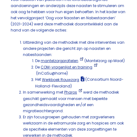
aandoeningen en anderzijds deze naasten te stimuleren om
ook oog te hebben voor hun eigen behoeften. In het kader van
het vervolgproject ‘Oog voor Naasten en Nabestaanden’
(2021-2024) werd deze methodiek doorontwikkeld aan de
hand van de volgende acties:
Uitbreiding van de methodiek met drie interventies van
andere projecten die gericht zijn op naasten en
nabestaanden:
De
mantelzorgprofielen
(Mantelzorg op Maat)
De
COM-vragenlijst en training
(InCaSu@home)
Het
Werkboek Rouwzorg
(Consortium Noord-
Holland-Flevoland)
In samenwerking met
Pharos
werd de methodiek
geschikt gemaakt voor mensen met beperkte
gezondheidsvaardigheden en/of een
migratieachtergrond.
Er zijn focusgroepen gehouden met zorgverleners
werkzaam in de extramurale zorg en hospices om ook
de specifieke elementen van deze zorgsettingen te
verwerken in de methodiek.