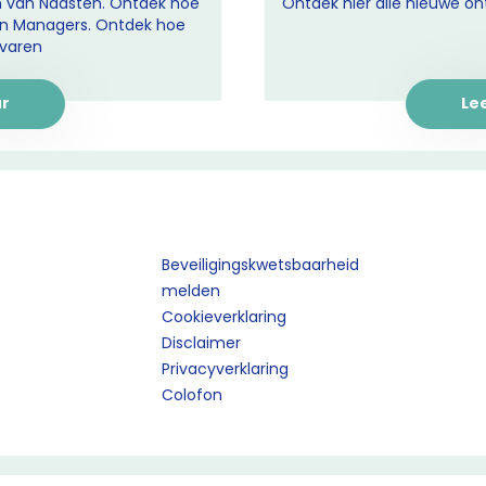
n van Naasten. Ontdek hoe
Ontdek hier alle nieuwe o
an Managers. Ontdek hoe
varen
ur
Le
Beveiligingskwetsbaarheid
melden
Cookieverklaring
Disclaimer
Privacyverklaring
Colofon