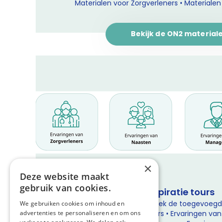
Materialen voor Zorgverleners • Materialen
Bekijk de ON2 material
×
Deze website maakt
gebruik van cookies.
Inspiratie tours
• Wat kan ON2 ons bieden? Ontdek de toegevoegd
We gebruiken cookies om inhoud en
advertenties te personaliseren en om ons
eigen organisatie en medewerkers • Ervaringen van