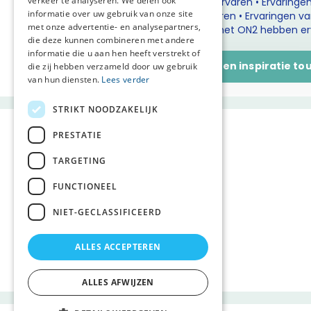
verkeer te analyseren. We delen ook
zorgverleners het ON2 hebben ervaren • Ervaringe
informatie over uw gebruik van onze site
naasten het ON2 hebben ervaren • Ervaringen v
met onze advertentie- en analysepartners,
managers het ON2 hebben er
die deze kunnen combineren met andere
informatie die u aan hen heeft verstrekt of
Start een inspiratie to
die zij hebben verzameld door uw gebruik
van hun diensten.
Lees verder
STRIKT NOODZAKELIJK
PRESTATIE
TARGETING
FUNCTIONEEL
NIET-GECLASSIFICEERD
ALLES ACCEPTEREN
ALLES AFWIJZEN