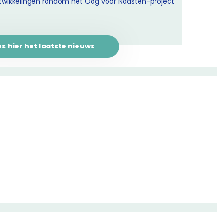
ntwikkelingen rondom het Oog voor Naasten-project
es hier het laatste nieuws