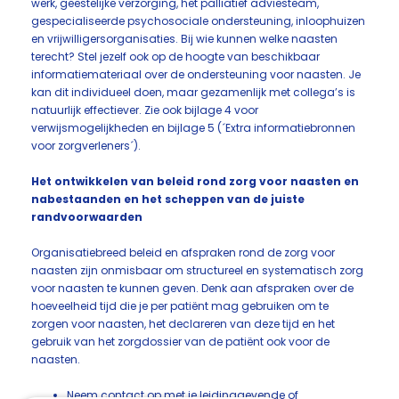
werk, geestelijke verzorging, het palliatief adviesteam,
gespecialiseerde psychosociale ondersteuning, inloophuizen
en vrijwilligersorganisaties. Bij wie kunnen welke naasten
terecht? Stel jezelf ook op de hoogte van beschikbaar
informatiemateriaal over de ondersteuning voor naasten. Je
kan dit individueel doen, maar gezamenlijk met collega’s is
natuurlijk effectiever. Zie ook bijlage 4 voor
verwijsmogelijkheden en bijlage 5 (´Extra informatiebronnen
voor zorgverleners´).
Het ontwikkelen van beleid rond zorg voor naasten en
nabestaanden en het scheppen van de juiste
randvoorwaarden
Organisatiebreed beleid en afspraken rond de zorg voor
naasten zijn onmisbaar om structureel en systematisch zorg
voor naasten te kunnen geven. Denk aan afspraken over de
hoeveelheid tijd die je per patiënt mag gebruiken om te
zorgen voor naasten, het declareren van deze tijd en het
gebruik van het zorgdossier van de patiënt ook voor de
naasten.
Neem contact op met je leidinggevende of