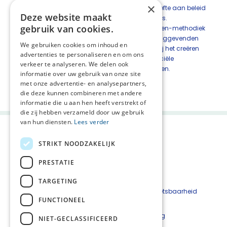
×
teammanager wanneer er (meer) behoefte aan beleid
Deze website maakt
en samenwerking is bij jou en je collega’s.
gebruik van cookies.
In de Oog voor Naasten en Nabestaanden-methodiek
is een
factsheet
voor managers en leidinggevenden
We gebruiken cookies om inhoud en
opgenomen, die behulpzaam kan zijn bij het creëren
advertenties te personaliseren en om ons
van de juiste organisatorische en financiële
verkeer te analyseren. We delen ook
randvoorwaarden voor zorg voor naasten.
informatie over uw gebruik van onze site
Deel deze pagina:
met onze advertentie- en analysepartners,
die deze kunnen combineren met andere
informatie die u aan hen heeft verstrekt of
die zij hebben verzameld door uw gebruik
van hun diensten.
Lees verder
STRIKT NOODZAKELIJK
PRESTATIE
TARGETING
Beveiligingskwetsbaarheid
FUNCTIONEEL
melden
Cookieverklaring
NIET-GECLASSIFICEERD