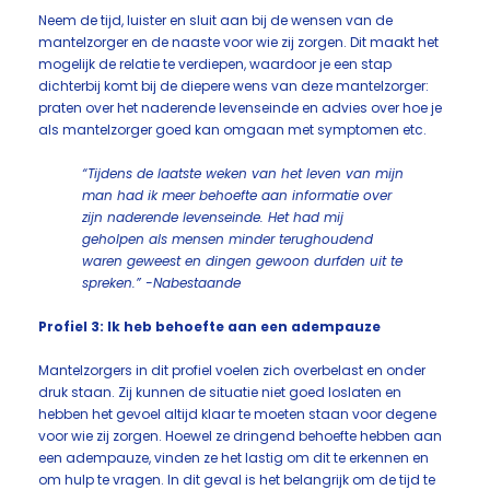
Neem de tijd, luister en sluit aan bij de wensen van de
mantelzorger en de naaste voor wie zij zorgen. Dit maakt het
mogelijk de relatie te verdiepen, waardoor je een stap
dichterbij komt bij de diepere wens van deze mantelzorger:
praten over het naderende levenseinde en advies over hoe je
als mantelzorger goed kan omgaan met symptomen etc.
“Tijdens de laatste weken van het leven van mijn
man had ik meer behoefte aan informatie over
zijn naderende levenseinde. Het had mij
geholpen als mensen minder terughoudend
waren geweest en dingen gewoon durfden uit te
spreken.” -Nabestaande
Profiel 3: Ik heb behoefte aan een adempauze
Mantelzorgers in dit profiel voelen zich overbelast en onder
druk staan. Zij kunnen de situatie niet goed loslaten en
hebben het gevoel altijd klaar te moeten staan voor degene
voor wie zij zorgen. Hoewel ze dringend behoefte hebben aan
een adempauze, vinden ze het lastig om dit te erkennen en
om hulp te vragen. In dit geval is het belangrijk om de tijd te