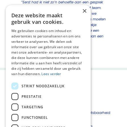
“Eerst had ik niet zo’n behoefte aan een gesprek
met een van de dames van het palliatief team.
×
Tot ze zei: ‘Kom toch maar even mee’, en we
Deze website maakt
ineens een uur zaten te praten. Misschien moeten
gebruik van cookies.
zorgverleners dus iets actiever een gesprekje
aanbieden, of gewoon zeggen: ‘Zullen we een
We gebruiken cookies om inhoud en
advertenties te personaliseren en om ons
kopje thee drinken’, en kijken of er spontaan een
verkeer te analyseren. We delen ook
gesprek ontstaat.” – Naaste
informatie over uw gebruik van onze site
met onze advertentie- en analysepartners,
Deel deze pagina:
die deze kunnen combineren met andere
informatie die u aan hen heeft verstrekt of
die zij hebben verzameld door uw gebruik
van hun diensten.
Lees verder
STRIKT NOODZAKELIJK
PRESTATIE
TARGETING
Beveiligingskwetsbaarheid
FUNCTIONEEL
melden
Cookieverklaring