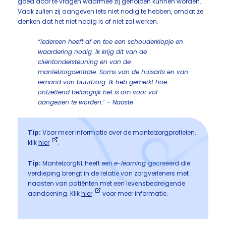
goed door te vragen waarmee zij geholpen kunnen worden.
Vaak zullen zij aangeven iets niet nodig te hebben, omdat ze
denken dat het niet nodig is of niet zal werken.
“Iedereen heeft af en toe een schouderklopje en
waardering nodig. Ik krijg dit van de
cliëntondersteuning en van de
mantelzorgcentrale. Soms van de huisarts en van
iemand van buurtzorg. Ik heb gemerkt hoe
ontzettend belangrijk het is
om voor vol
aangezien te worden.’ – Naaste
Tip:
Voor meer informatie over de mantelzorgprofielen,
klik
hier
.
Tip:
MantelzorgNL heeft een
e-learning
gecreëerd die
verdieping brengt in de relatie van zorgverleners met
naasten van patiënten met een levensbedreigende
aandoening. Klik
hier
voor meer informatie.