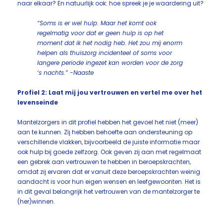
naar elkaar? En natuurlijk ook: hoe spreek je je waardering uit?
“Soms is er wel hulp. Maar het komt ook
regelmatig voor dat er geen hulp is op het
moment dat ik het nodig heb. Het zou mij enorm
helpen als thuiszorg incidenteel of soms voor
langere periode ingezet kan worden voor de zorg
‘s nachts.” -Naaste
Profiel 2: Laat mij jou vertrouwen en vertel me over het
levenseinde
Mantelzorgers in dit profiel hebben het gevoel het niet (meer)
aan te kunnen. Zij hebben behoefte aan ondersteuning op
verschillende vlakken, bijvoorbeeld de juiste informatie maar
ook hulp bij goede zelfzorg. Ook geven zij aan met regelmaat
een gebrek aan vertrouwen te hebben in beroepskrachten,
omdat zij ervaren dat er vanuit deze beroepskrachten weinig
aandacht is voor hun eigen wensen en leefgewoonten. Het is
in dit geval belangrijk het vertrouwen van de mantelzorger te
(her)winnen.