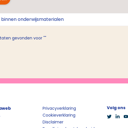
taten gevonden voor ""
Volg ons
iaweb
Privacyverklaring
L
Cookieverklaring
Disclaimer