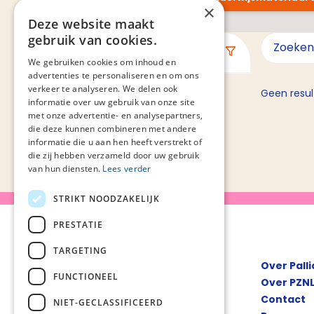
×
Deze website maakt
gebruik van cookies.
Filteren
We gebruiken cookies om inhoud en
advertenties te personaliseren en om ons
verkeer te analyseren. We delen ook
Geen resul
informatie over uw gebruik van onze site
met onze advertentie- en analysepartners,
die deze kunnen combineren met andere
informatie die u aan hen heeft verstrekt of
die zij hebben verzameld door uw gebruik
van hun diensten.
Lees verder
STRIKT NOODZAKELIJK
PRESTATIE
TARGETING
Over Pall
FUNCTIONEEL
Over PZN
Contact
NIET-GECLASSIFICEERD