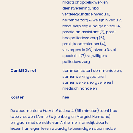
maatschappelijk werk en
dienstverlening, hbo-
verpleegkundige niveau 6,
helpende zorg & welzijn niveau 2,
mbo-verpleegkundige niveau 4,
physician assistant (7), post-
hbo palliatieve zorg (6),
praktijkondersteuner (4),
verzorgende (IG) niveau 3, vpk.
specialist (7), vrijwilligers
palliatieve zorg
CanMEDs rol
communicator | communiceren,
samenwerkingspartner |
samenwerken, zorgverlener |
medisch handelen
Kosten
nee
De documentaire
Voor het te laat is
(55 minuten) toont hoe
twee vrouwen (Annie Zwijnenberg en Margriet Hermans)
omgaan met de ziekte van Alzheimer, namelijk door te
kiezen hun eigen leven waardig te beëindigen door middel