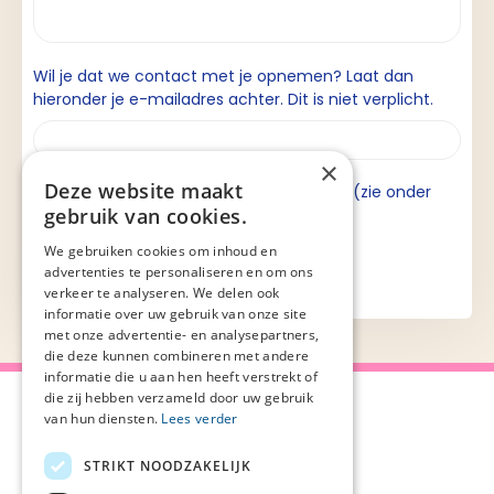
Wil je dat we contact met je opnemen? Laat dan
hieronder je e-mailadres achter. Dit is niet verplicht.
×
Deze website maakt
Ik ga akkoord met de privacyverklaring (zie onder
gebruik van cookies.
aan de pagina).
We gebruiken cookies om inhoud en
advertenties te personaliseren en om ons
verkeer te analyseren. We delen ook
informatie over uw gebruik van onze site
met onze advertentie- en analysepartners,
die deze kunnen combineren met andere
informatie die u aan hen heeft verstrekt of
die zij hebben verzameld door uw gebruik
van hun diensten.
Lees verder
STRIKT NOODZAKELIJK
Over Palliaweb
Privacyverklaring