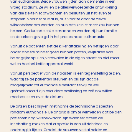
van euthanasie. Beide vrouwen lijden aan dementie in een
vroeg stadium. Ze willen de allesverwoestende ontwikkeling
van die ziekte niet afwachten en besluiten uit het leven te
stappen. Voor het te laat is, dus voor ze door de ziekte
wilsonbekwaam worden en hun arts ze niet meer zou kunnen
helpen. Gedurende enkele maanden worden zij, hun familie
en de artsen gevolgd in het proces naar euthanasie.
Vanuit de patiënten ziet de kijker aftakeling en het lijden door
onder andere minder goed kunnen praten, kwijtraken van
belangrijke spullen, verdwalen in de eigen straat en niet meer
weten hoe het koffieapparaat werkt.
Vanuit perspectief van de naasten is een tegenstelling te zien,
waarbij ze de patiënten steunen en blij zijn dat de
mogelijkheid tot euthanasie bestaat, terwijl ze wel
geëmotioneerd zijn over deze beslissing en zelf ook willen
meebeslissen over de datum.
De artsen beschrijven met name de technische aspecten
rondom euthanasie. Belangrijk is om te vermelden dat beiden
patiënten nog wilsbekwaam zijn wanneer artsen de
inschatting maken dat er sprake is van uitzichtloos en
ondraaglijk lijden. Omdat de vrouwen veelal helder en