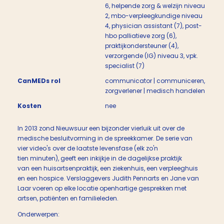
6, helpende zorg & welzijn niveau
2, mbo-verpleegkundige niveau
4, physician assistant (7), post-
hbo palliatieve zorg (6),
praktijkondersteuner (4),
verzorgende (IG) niveau 3, vpk.
specialist (7)
CanMEDs rol
communicator | communiceren,
zorgverlener | medisch handelen
Kosten
nee
In 2013 zond Nieuwsuur een bijzonder vierluik uit over de
medische besluitvorming in de spreekkamer. De serie van
vier video's over de laatste levensfase (elk zo'n
tien minuten), geeft een inkijkje in de dagelijkse praktijk
van een huisartsenpraktijk, een ziekenhuis, een verpleeghuis
en een hospice. Verslaggevers Judith Pennarts en Jane van
Laar voeren op elke locatie openhartige gesprekken met
artsen, patiënten en familieleden.
Onderwerpen: