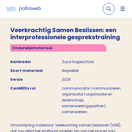
Veerkrachtig Samen Beslissen: een
interprofessionele gesprekstraining
Onderwijsmateriaal
Aanbieder
Zuyd Hogeschool
Soort materiaal
lespakket
Versie
2026
CanMEDs rol
communicator | communiceren,
organisator | organisatie en
leiderschap,
samenwerkingspartner |
samenwerken
Omschrijving materiaal: Veerkrachtig samen beslissen (VSB);
dat zou altijd het startpunt moeten zijn van het proces van