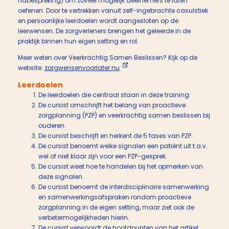
nabespreking) om zoveel mogelijk deelnemers te laten
oefenen. Door te vertrekken vanuit zelf-ingebrachte casuïstiek
en persoonlijke leerdoelen wordt aangesloten op de
leerwensen. De zorgverleners brengen het geleerde in de
praktijk binnen hun eigen setting en rol.
Meer weten over Veerkrachtig Samen Beslissen? Kijk op de
website:
zorgwensenvoorlater.nu
Leerdoelen
De leerdoelen die centraal staan in deze training:
De cursist omschrijft het belang van proactieve
zorgplanning (PZP) en veerkrachtig samen beslissen bij
ouderen.
De cursist beschrijft en herkent de 5 fases van PZP.
De cursist benoemt welke signalen een patiënt uit t.a.v.
wel of niet klaar zijn voor een PZP-gesprek.
De cursist weet hoe te handelen bij het opmerken van
deze signalen.
De cursist benoemt de interdisciplinaire samenwerking
en samenwerkingsafspraken rondom proactieve
zorgplanning in de eigen setting, maar ziet ook de
verbetermogelijkheden hierin.
De cursist verwoordt de hoofdpunten van het artikel: