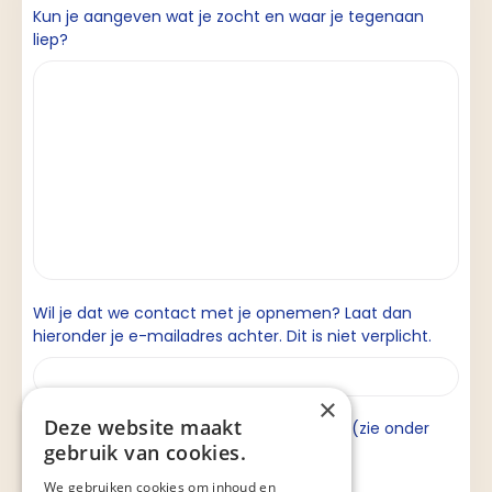
Kun je aangeven wat je zocht en waar je tegenaan
liep?
Wil je dat we contact met je opnemen? Laat dan
hieronder je e-mailadres achter. Dit is niet verplicht.
×
Deze website maakt
Ik ga akkoord met de privacyverklaring (zie onder
gebruik van cookies.
aan de pagina).
We gebruiken cookies om inhoud en