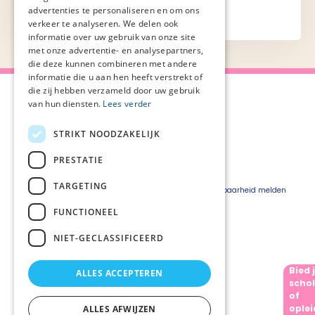
advertenties te personaliseren en om ons
verkeer te analyseren. We delen ook
informatie over uw gebruik van onze site
met onze advertentie- en analysepartners,
die deze kunnen combineren met andere
informatie die u aan hen heeft verstrekt of
die zij hebben verzameld door uw gebruik
van hun diensten.
Lees verder
STRIKT NOODZAKELIJK
Over Palliaweb
Privacyverklaring
Over PZNL
Cookieverklaring
PRESTATIE
Contact
Disclaimer
TARGETING
Pers
Beveiligingskwetsbaarheid melden
Vacatures
FUNCTIONEEL
Webshop
NIET-GECLASSIFICEERD
Bied 
ALLES ACCEPTEREN
Volg ons
schol
of
oplei
ALLES AFWIJZEN