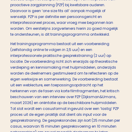
proactieve zorgplanning (PZP) bij kwetsbare ouderen.
Daarvoor is geen ‘one size fits all’ aanpak mogelijk of
wenselijk. PZP is per definitie een persoonsgericht en
interprofessioneel proces, waar vroeg mee begonnen kan
worden. Om eerstelijns zorgverleners hierin zo goed mogelijk
te ondersteunen, is dit trainingsprogramma ontwikkeld.
Het trainingsprogramma bestaat uit een voorbereiding
(zelfstandig online te volgen in 2,5 uur) en een
interprofessionele praktische gesprekstraining (2 uur) op
locatie. De voorbereiding richt zich enerzijds op theoretische
verdieping en kennismaking met hulpmiddelen, anderzijds
worden de deelnemers gestimuleerd om te reflecteren op de
eigen werkwijze en samenwerking. De voorbereiding bestaat
uit een weblecture, een toepassingsopdracht op het
herkennen van de fasen via korte filmfragmenten, het kritisch
beschouwen van een interview over PZP (Dijksman&Umans,
maart 2026) en oriëntatie op de beschikbare hulpmiddelen.
Tot slot wordt een casusformat ingevuld over een ‘lastig’ PZP
proces uit de eigen praktijk dat dient als input voor de
gesprekstraining. De gespreksrondes zijn kort (25 minuten per
casus, waarvan 15 minuten gespreksvoering en 10 minuten