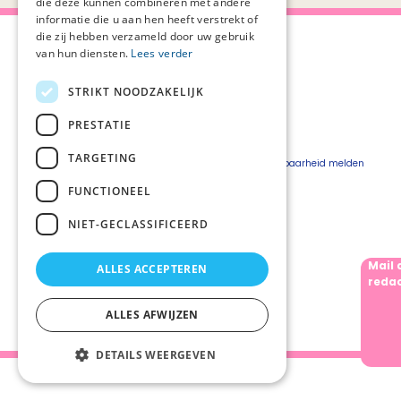
die deze kunnen combineren met andere
informatie die u aan hen heeft verstrekt of
die zij hebben verzameld door uw gebruik
van hun diensten.
Lees verder
STRIKT NOODZAKELIJK
Over Palliaweb
Privacyverklaring
Over PZNL
Cookieverklaring
PRESTATIE
Contact
Disclaimer
TARGETING
Pers
Beveiligingskwetsbaarheid melden
Vacatures
FUNCTIONEEL
Webshop
NIET-GECLASSIFICEERD
Mail 
ALLES ACCEPTEREN
Volg ons
redac
ALLES AFWIJZEN
DETAILS WEERGEVEN
Palliaweb 2019 - Heden