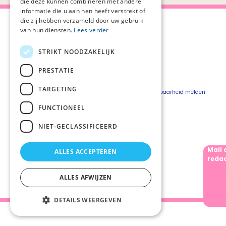
die deze kunnen combineren met andere
informatie die u aan hen heeft verstrekt of
die zij hebben verzameld door uw gebruik
van hun diensten.
Lees verder
STRIKT NOODZAKELIJK
Over Palliaweb
Privacyverklaring
Over PZNL
Cookieverklaring
PRESTATIE
Contact
Disclaimer
TARGETING
Pers
Beveiligingskwetsbaarheid melden
Vacatures
FUNCTIONEEL
Webshop
NIET-GECLASSIFICEERD
Mail 
ALLES ACCEPTEREN
Volg ons
redac
ALLES AFWIJZEN
DETAILS WEERGEVEN
Palliaweb 2019 - Heden