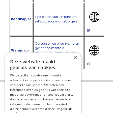
Tips en activiteiten rondom
Roodkapjes
zelfzorg voor mantelzorgers.
Cursussen en bijeenkomsten
gericht op mentale
Welzijn op
gezondheid, omgaan met
de Hoek
×
stress en psychische
Deze website maakt
ondersteuning.
gebruik van cookies.
We gebruiken cookies om inhoud en
advertenties te personaliseren en om ons
verkeer te analyseren. We delen ook
informatie over uw gebruik van onze site
met onze advertentie- en analysepartners,
die deze kunnen combineren met andere
informatie die u aan hen heeft verstrekt of
die zij hebben verzameld door uw gebruik