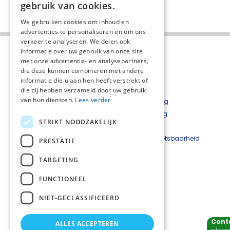
gebruik van cookies.
We gebruiken cookies om inhoud en
advertenties te personaliseren en om ons
verkeer te analyseren. We delen ook
informatie over uw gebruik van onze site
met onze advertentie- en analysepartners,
die deze kunnen combineren met andere
informatie die u aan hen heeft verstrekt of
die zij hebben verzameld door uw gebruik
van hun diensten.
Lees verder
Over het netwerk
Privacyverklaring
Over Palliaweb
Cookieverklaring
STRIKT NOODZAKELIJK
Contact
Disclaimer
Nieuwsbrief
Beveiligingskwetsbaarheid
PRESTATIE
Palliaweb
melden
TARGETING
Contact:
FUNCTIONEEL
Netwerkcoördinator: Nadja Alberto
nadja.alberto@careyn.nl
NIET-GECLASSIFICEERD
Cont
ALLES ACCEPTEREN
Volg ons