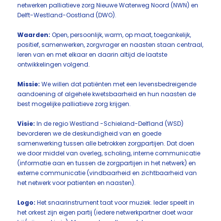
netwerken palliatieve zorg Nieuwe Waterweg Noord (NWN) en
Delft-Westland-Oostland (DWO).
Waarden:
Open, persoonlijk, warm, op maat, toegankelijk,
positief, samenwerken, zorgvrager en naasten staan centraal,
leren van en met elkaar en daarin altijd de laatste
ontwikkelingen volgend.
Missie:
We willen dat patiënten met een levensbedreigende
aandoening of algehele kwetsbaarheid en hun naasten de
best mogelijke palliatieve zorg krijgen.
Visie:
In de regio Westland -Schieland-Delfland (WSD)
bevorderen we de deskundigheid van en goede
samenwerking tussen alle betrokken zorgpartijen. Dat doen
we door middel van overleg, scholing, interne communicatie
(informatie aan en tussen de zorgpartijen in het netwerk) en
externe communicatie (vindbaarheid en zichtbaarheid van
het netwerk voor patienten en naasten).
Logo:
Het snaarinstrument taat voor muziek. Ieder speelt in
het orkest zijn eigen partij (iedere netwerkpartner doet waar