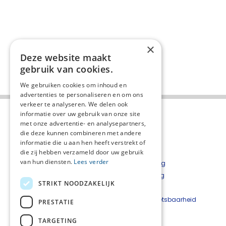
×
Deze website maakt
gebruik van cookies.
We gebruiken cookies om inhoud en
advertenties te personaliseren en om ons
verkeer te analyseren. We delen ook
informatie over uw gebruik van onze site
met onze advertentie- en analysepartners,
die deze kunnen combineren met andere
informatie die u aan hen heeft verstrekt of
die zij hebben verzameld door uw gebruik
van hun diensten.
Lees verder
Over het netwerk
Privacyverklaring
Over Palliaweb
Cookieverklaring
STRIKT NOODZAKELIJK
Contact
Disclaimer
Nieuwsbrief
Beveiligingskwetsbaarheid
PRESTATIE
Palliaweb
melden
TARGETING