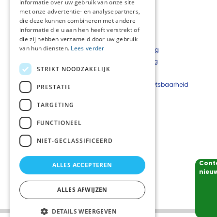
informatie over uw gebruik van onze site
met onze advertentie- en analysepartners,
die deze kunnen combineren met andere
informatie die u aan hen heeft verstrekt of
die zij hebben verzameld door uw gebruik
van hun diensten.
Lees verder
Over het netwerk
Privacyverklaring
Over Palliaweb
Cookieverklaring
STRIKT NOODZAKELIJK
Contact
Disclaimer
Nieuwsbrief
Beveiligingskwetsbaarheid
PRESTATIE
Palliaweb
melden
TARGETING
Contact:
FUNCTIONEEL
Netwerkcoördinator: Nadja Alberto
nadja.alberto@careyn.nl
NIET-GECLASSIFICEERD
Cont
ALLES ACCEPTEREN
Volg ons
nieuw
ALLES AFWIJZEN
DETAILS WEERGEVEN