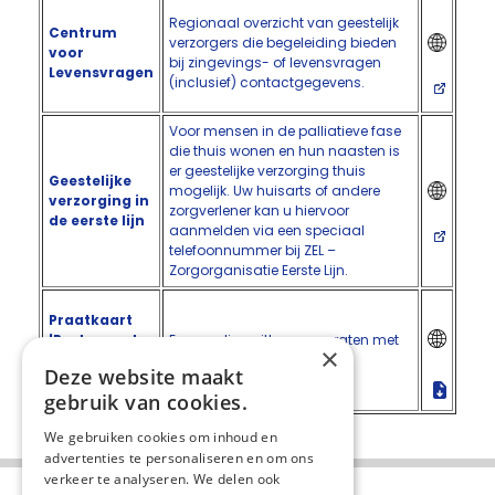
Regionaal overzicht van geestelijk
Centrum
verzorgers die begeleiding bieden
voor
bij zingevings- of levensvragen
Levensvragen
(inclusief) contactgegevens.
Voor mensen in de palliatieve fase
die thuis wonen en hun naasten is
er geestelijke verzorging thuis
Geestelijke
mogelijk. Uw huisarts of andere
verzorging in
zorgverlener kan u hiervoor
de eerste lijn
aanmelden via een speciaal
telefoonnummer bij ZEL –
Zorgorganisatie Eerste Lijn.
Praatkaart
'Praten met
Eenvoudige uitleg over praten met
×
een geestelijk
een geestelijk verzorger.
Deze website maakt
verzorger'
gebruik van cookies.
We gebruiken cookies om inhoud en
advertenties te personaliseren en om ons
verkeer te analyseren. We delen ook