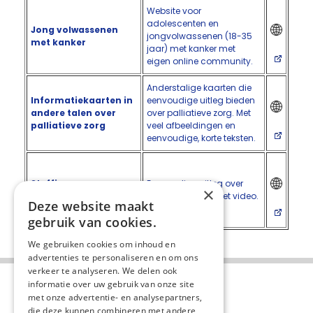
Website voor
adolescenten en
Jong volwassenen
jongvolwassenen (18-35
met kanker
jaar) met kanker met
eigen online community.
Anderstalige kaarten die
Informatiekaarten in
eenvoudige uitleg bieden
andere talen over
over palliatieve zorg. Met
palliatieve zorg
veel afbeeldingen en
eenvoudige, korte teksten.
Steffie over
Eenvoudige uitleg over
×
palliatieve zorg
palliatieve zorg met video.
Deze website maakt
gebruik van cookies.
We gebruiken cookies om inhoud en
advertenties te personaliseren en om ons
verkeer te analyseren. We delen ook
informatie over uw gebruik van onze site
met onze advertentie- en analysepartners,
die deze kunnen combineren met andere