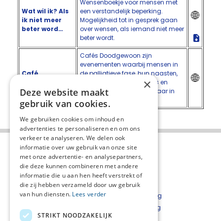
Wensenboekje voor mensen met
Wat wil ik? Als
een verstandelijk beperking.
ik niet meer
Mogelijkheid tot in gesprek gaan
beter word…
over wensen, als iemand niet meer
beter wordt.
Cafés Doodgewoon zijn
evenementen waarbij mensen in
Café
de palliatieve fase, hun naasten,
×
Doodgewoon
mantelzorgers, vrijwilligers en
Deze website maakt
zorgprofessionals met elkaar in
gesprek kunnen gaan.
gebruik van cookies.
We gebruiken cookies om inhoud en
advertenties te personaliseren en om ons
verkeer te analyseren. We delen ook
informatie over uw gebruik van onze site
met onze advertentie- en analysepartners,
die deze kunnen combineren met andere
informatie die u aan hen heeft verstrekt of
die zij hebben verzameld door uw gebruik
van hun diensten.
Lees verder
Over het netwerk
Privacyverklaring
Over Palliaweb
Cookieverklaring
STRIKT NOODZAKELIJK
Contact
Disclaimer