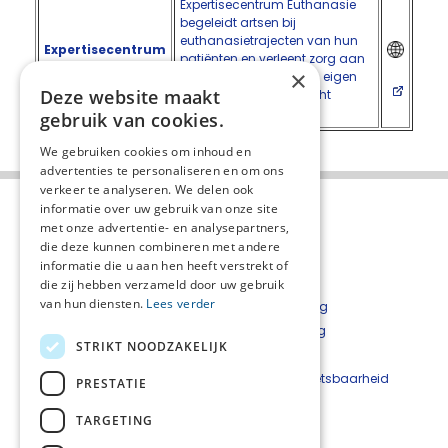
Expertisecentrum Euthanasie
begeleidt artsen bij
euthanasietrajecten van hun
Expertisecentrum
patiënten en verleent zorg aan
Euthanasie
×
hulpvragers die bij hun eigen
Deze website maakt
behandelaar niet terecht
kunnen.
gebruik van cookies.
We gebruiken cookies om inhoud en
advertenties te personaliseren en om ons
verkeer te analyseren. We delen ook
informatie over uw gebruik van onze site
met onze advertentie- en analysepartners,
die deze kunnen combineren met andere
informatie die u aan hen heeft verstrekt of
die zij hebben verzameld door uw gebruik
van hun diensten.
Lees verder
Over het netwerk
Privacyverklaring
Over Palliaweb
Cookieverklaring
STRIKT NOODZAKELIJK
Contact
Disclaimer
Nieuwsbrief
Beveiligingskwetsbaarheid
PRESTATIE
Palliaweb
melden
TARGETING