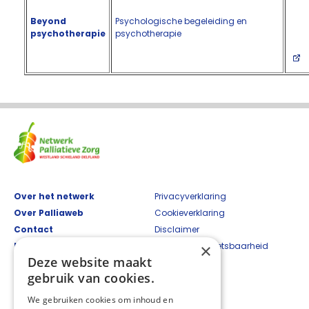
Beyond
Psychologische begeleiding en
psychotherapie
psychotherapie
Over het netwerk
Privacyverklaring
Over Palliaweb
Cookieverklaring
Contact
Disclaimer
×
Nieuwsbrief
Beveiligingskwetsbaarheid
Deze website maakt
Palliaweb
melden
gebruik van cookies.
Contact:
We gebruiken cookies om inhoud en
Netwerkcoördinator: Nadja Alberto