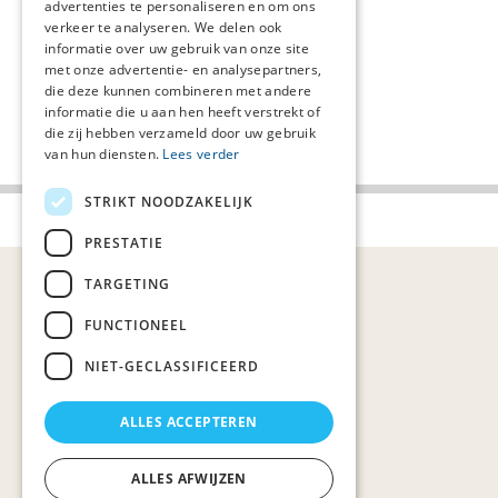
advertenties te personaliseren en om ons
nadja.alberto@careyn.nl
verkeer te analyseren. We delen ook
informatie over uw gebruik van onze site
met onze advertentie- en analysepartners,
die deze kunnen combineren met andere
Volg ons
informatie die u aan hen heeft verstrekt of
die zij hebben verzameld door uw gebruik
van hun diensten.
Lees verder
STRIKT NOODZAKELIJK
Palliaweb 2019 - Heden
PRESTATIE
TARGETING
FUNCTIONEEL
NIET-GECLASSIFICEERD
ALLES ACCEPTEREN
ALLES AFWIJZEN