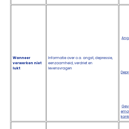
Ang
Wanneer
Informatie over o.a. angst, depressie,
verwerken niet
eenzaamheid, verdriet en
lukt
levensvragen
Depr
Gev
emot
kank