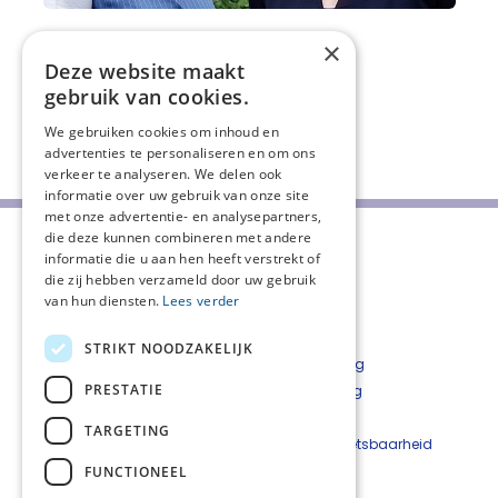
×
Deze website maakt
gebruik van cookies.
We gebruiken cookies om inhoud en
Deel deze pagina:
advertenties te personaliseren en om ons
verkeer te analyseren. We delen ook
informatie over uw gebruik van onze site
met onze advertentie- en analysepartners,
die deze kunnen combineren met andere
informatie die u aan hen heeft verstrekt of
die zij hebben verzameld door uw gebruik
van hun diensten.
Lees verder
STRIKT NOODZAKELIJK
Over ons
Privacyverklaring
PRESTATIE
CPT Rotterdam en omstreken
Cookieverklaring
Aanmelden nieuwsbrief
Disclaimer
TARGETING
Nieuwsarchief
Beveiligingskwetsbaarheid
Vacatures
melden
FUNCTIONEEL