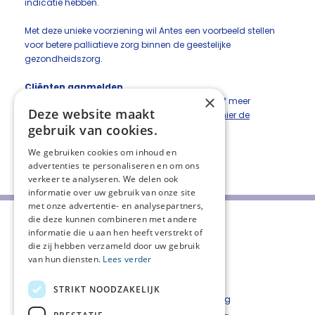
indicatie hebben.
Met deze unieke voorziening wil Antes een voorbeeld stellen
voor betere palliatieve zorg binnen de geestelijke
gezondheidszorg.
Cliënten aanmelden
×
Meer weten over het aanmelden van cliënten of meer
Deze website maakt
informatie over de palliatieve unit?
Download hier de
gebruik van cookies.
informatie
We gebruiken cookies om inhoud en
Deel deze pagina:
advertenties te personaliseren en om ons
verkeer te analyseren. We delen ook
informatie over uw gebruik van onze site
met onze advertentie- en analysepartners,
die deze kunnen combineren met andere
informatie die u aan hen heeft verstrekt of
die zij hebben verzameld door uw gebruik
van hun diensten.
Lees verder
STRIKT NOODZAKELIJK
Over ons
Privacyverklaring