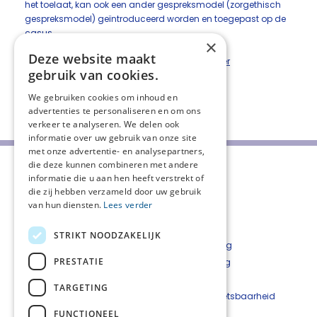
het toelaat, kan ook een ander gespreksmodel (zorgethisch
gespreksmodel) geïntroduceerd worden en toegepast op de
casus.
×
Deze website maakt
Via deze link gaat u naar het aanmeldformulier
gebruik van cookies.
We gebruiken cookies om inhoud en
Deel deze pagina:
advertenties te personaliseren en om ons
verkeer te analyseren. We delen ook
informatie over uw gebruik van onze site
met onze advertentie- en analysepartners,
die deze kunnen combineren met andere
informatie die u aan hen heeft verstrekt of
die zij hebben verzameld door uw gebruik
van hun diensten.
Lees verder
STRIKT NOODZAKELIJK
Over ons
Privacyverklaring
PRESTATIE
CPT Rotterdam en omstreken
Cookieverklaring
Aanmelden nieuwsbrief
Disclaimer
TARGETING
Nieuwsarchief
Beveiligingskwetsbaarheid
Vacatures
melden
FUNCTIONEEL