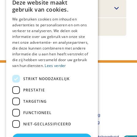
Deze website maakt
Filteren
gebruik van cookies.
We gebruiken cookies om inhoud en
advertenties te personaliseren en om ons
Regionaal
verkeer te analyseren. We delen ook
informatie over uw gebruik van onze site
met onze advertentie- en analysepartners,
die deze kunnen combineren met andere
informatie die u aan hen heeft verstrekt of
die zij hebben verzameld door uw gebruik
van hun diensten.
Lees verder
STRIKT NOODZAKELIJK
PRESTATIE
TARGETING
FUNCTIONEEL
Contact
Privacyverklaring
Cookieverklaring
NIET-GECLASSIFICEERD
Disclaimer
Beveiligingskwetsbaarheid