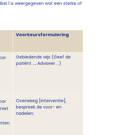
abel 1 is weergegeven wat een sterke of
Voorkeursformulering
Gebiedende wijs (Geef de
oor
patiënt …, Adviseer …)
Overweeg [interventie],
oor
bespreek de voor- en
niet
nadelen.
ënten