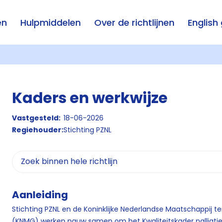
en
Hulpmiddelen
Over de richtlijnen
English
Kaders en werkwijze
Vastgesteld:
18-06-2026
Regiehouder:
Stichting PZNL
Aanleiding
Stichting PZNL en de Koninklijke Nederlandse Maatschappij 
(KNMG) werken nauw samen om het Kwaliteitskader palliatiev