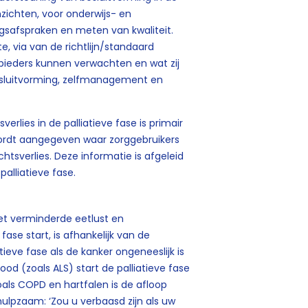
nzichten, voor onderwijs- en
gsafspraken en meten van kwaliteit.
, via van de richtlijn/standaard
nbieders kunnen verwachten en wat zij
besluitvorming, zelfmanagement en
verlies in de palliatieve fase is primair
rdt aangegeven waar zorggebruikers
tsverlies. Deze informatie is afgeleid
palliatieve fase.
met verminderde eetlust en
fase start, is afhankelijk van de
tieve fase als de kanker ongeneeslijk is
dood (zoals ALS) start de palliatieve fase
zoals COPD en hartfalen is de afloop
ehulpzaam: ‘Zou u verbaasd zijn als uw