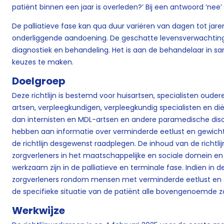
patiënt binnen een jaar is overleden?’ Bij een antwoord ‘nee
De palliatieve fase kan qua duur variëren van dagen tot jar
onderliggende aandoening. De geschatte levensverwachting
diagnostiek en behandeling. Het is aan de behandelaar in 
keuzes te maken.
Doelgroep
Deze richtlijn is bestemd voor huisartsen, specialisten oude
artsen, verpleegkundigen, verpleegkundig specialisten en di
dan internisten en MDL-artsen en andere paramedische disci
hebben aan informatie over verminderde eetlust en gewichtsv
de richtlijn desgewenst raadplegen. De inhoud van de richtlij
zorgverleners in het maatschappelijke en sociale domein en v
werkzaam zijn in de palliatieve en terminale fase. Indien in d
zorgverleners rondom mensen met verminderde eetlust en ge
de specifieke situatie van de patiënt alle bovengenoemde z
Werkwijze