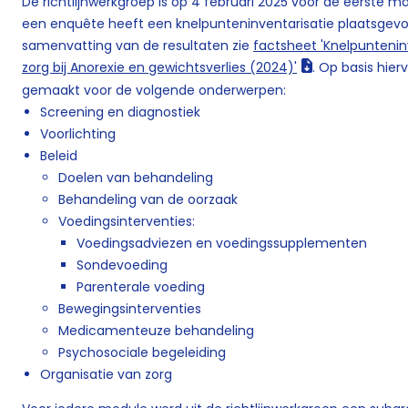
De richtlijnwerkgroep is op 4 februari 2025 voor de eerste 
een enquête heeft een knelpunteninventarisatie plaatsgevo
samenvatting van de resultaten zie
factsheet 'Knelpunteninv
zorg bij Anorexie en gewichtsverlies (2024)'
. Op basis hie
gemaakt voor de volgende onderwerpen:
Screening en diagnostiek
Voorlichting
Beleid
Doelen van behandeling
Behandeling van de oorzaak
Voedingsinterventies:
Voedingsadviezen en voedingssupplementen
Sondevoeding
Parenterale voeding
Bewegingsinterventies
Medicamenteuze behandeling
Psychosociale begeleiding
Organisatie van zorg