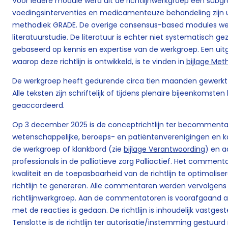
Voor iedere module werd uit de richtlijnwerkgroep een sub
voedingsinterventies en medicamenteuze behandeling zijn 
methodiek GRADE. De overige consensus-based modules w
literatuurstudie. De literatuur is echter niet systematisch 
gebaseerd op kennis en expertise van de werkgroep. Een ui
waarop deze richtlijn is ontwikkeld, is te vinden in
bijlage Me
De werkgroep heeft gedurende circa tien maanden gewerkt a
Alle teksten zijn schriftelijk of tijdens plenaire bijeenkoms
geaccordeerd.
Op 3 december 2025 is de conceptrichtlijn ter becommenta
wetenschappelijke, beroeps- en patiëntenverenigingen en 
de werkgroep of klankbord (zie
bijlage Verantwoording
) en a
professionals in de palliatieve zorg Palliactief. Het commen
kwaliteit en de toepasbaarheid van de richtlijn te optimalise
richtlijn te genereren. Alle commentaren werden vervolgens
richtlijnwerkgroep. Aan de commentatoren is voorafgaand a
met de reacties is gedaan. De richtlijn is inhoudelijk vastge
Tenslotte is de richtlijn ter autorisatie/instemming gestuur