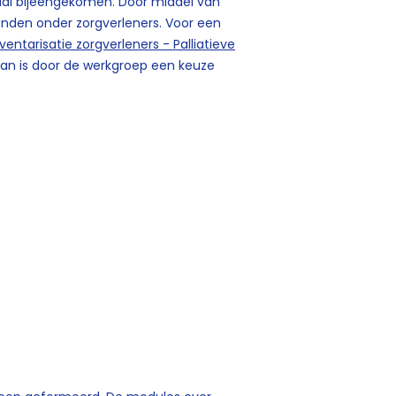
maal bijeengekomen. Door middel van
nden onder zorgverleners. Voor een
entarisatie zorgverleners - Palliatieve
rvan is door de werkgroep een keuze