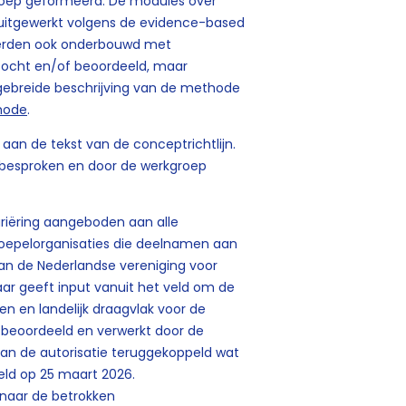
groep geformeerd. De modules over
uitgewerkt volgens de evidence-based
erden ook onderbouwd met
gezocht en/of beoordeeld, maar
tgebreide beschrijving van de methode
thode
.
an de tekst van de conceptrichtlijn.
ten besproken en door de werkgroep
riëring aangeboden aan alle
koepelorganisaties die deelnamen aan
an de Nederlandse vereniging voor
taar geeft input vanuit het veld om de
ren en landelijk draagvlak voor de
 beoordeeld en verwerkt door de
an de autorisatie teruggekoppeld wat
steld op 25 maart 2026.
d naar de betrokken