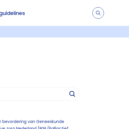
 guidelines
ter bevordering van Geneeskunde
e zorg Nederland [IKNL/Palliactief