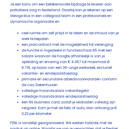
Je een kans om een betekenisvolle bijdrage te leveren aan
palliatieve zorg in Nederland. Daarbij kan je rekenen op een
stevige klus in een collegiaal team in een professionele en
dynamische organisatie en:
veel ruimte om zelf je tijd in te delen en de inhoud van je
werk te bepalen
een jaarcontract met de mogelijkheid tot verlenging
de functie in ingedeeld in functieschaal 65 met een
salaris waarvan de hoogte afhankelijk is van je
opleiding en ervaring van € 4.457 tot maximaal €
6.716, op basis van een 36-urige werkweek, exclusief
vakantie- en eindejaarstoeslag
primaire en secundaire arbeidsvoorwaarden conform
de cao Ziekenhuizen
volledige maandsalaris vakantiegeld
volledige maandsalaris eindejaarstoeslag
een NS business card, zodat je reiskosten volledig zijn
vergoed. Kom je met de fiets of auto, dan ontvang je €
0,23 per kilometer
PZNL is landelijk georganiseerd. We werken hybride, met de
nadruk op online. Waarbij we van je verwachten dat je flexibel