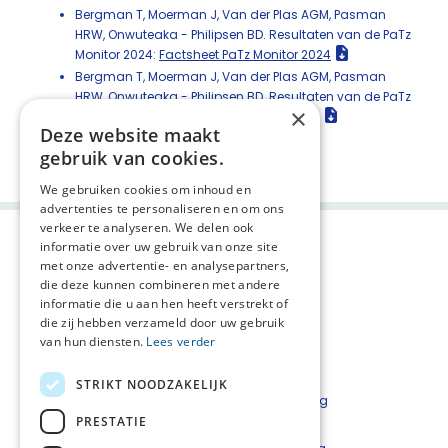
Bergman T, Moerman J, Van der Plas AGM, Pasman
HRW, Onwuteaka - Philipsen BD. Resultaten van de PaTz
Monitor 2024:
Factsheet PaTz Monitor 2024
Bergman T, Moerman J, Van der Plas AGM, Pasman
HRW, Onwuteaka - Philipsen BD. Resultaten van de PaTz
×
Monitor 2024:
Rapport PaTz Monitor 2024
Deze website maakt
Deel deze pagina:
gebruik van cookies.
We gebruiken cookies om inhoud en
advertenties te personaliseren en om ons
verkeer te analyseren. We delen ook
informatie over uw gebruik van onze site
met onze advertentie- en analysepartners,
die deze kunnen combineren met andere
informatie die u aan hen heeft verstrekt of
die zij hebben verzameld door uw gebruik
van hun diensten.
Lees verder
Agenda
AVG
STRIKT NOODZAKELIJK
Nieuwsflits
Privacyverklaring
PRESTATIE
Contact
Disclaimer