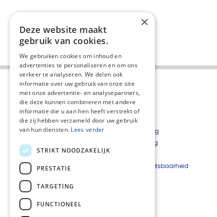
×
Deze website maakt
gebruik van cookies.
We gebruiken cookies om inhoud en
advertenties te personaliseren en om ons
verkeer te analyseren. We delen ook
informatie over uw gebruik van onze site
met onze advertentie- en analysepartners,
die deze kunnen combineren met andere
informatie die u aan hen heeft verstrekt of
die zij hebben verzameld door uw gebruik
van hun diensten.
Lees verder
Over het netwerk
Privacyverklaring
Over Palliaweb
Cookieverklaring
STRIKT NOODZAKELIJK
Contact
Disclaimer
Nieuwsbrief
Beveiligingskwetsbaarheid
PRESTATIE
Palliaweb
melden
TARGETING
Contact:
FUNCTIONEEL
Netwerkcoördinator: Nadja Alberto