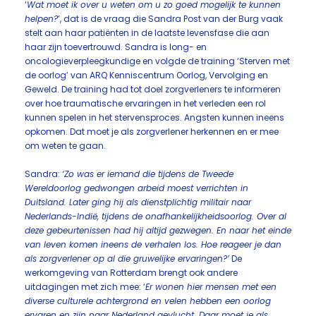
‘
Wat moet ik over u weten om u zo goed mogelijk te kunnen
helpen?
’, dat is de vraag die Sandra Post van der Burg vaak
stelt aan haar patiënten in de laatste levensfase die aan
haar zijn toevertrouwd. Sandra is long- en
oncologieverpleegkundige en volgde de training ‘Sterven met
de oorlog’ van ARQ Kenniscentrum Oorlog, Vervolging en
Geweld. De training had tot doel zorgverleners te informeren
over hoe traumatische ervaringen in het verleden een rol
kunnen spelen in het stervensproces. Angsten kunnen ineens
opkomen. Dat moet je als zorgverlener herkennen en er mee
om weten te gaan.
Sandra:
‘Zo was er iemand die tijdens de Tweede
Wereldoorlog gedwongen arbeid moest verrichten in
Duitsland. Later ging hij als dienstplichtig militair naar
Nederlands-Indië, tijdens de onafhankelijkheidsoorlog. Over al
deze gebeurtenissen had hij altijd gezwegen. En naar het einde
van leven komen ineens de verhalen los. Hoe reageer je dan
als zorgverlener op al die gruwelijke ervaringen?’
De
werkomgeving van Rotterdam brengt ook andere
uitdagingen met zich mee: ‘
Er wonen hier mensen met een
diverse culturele achtergrond en velen hebben een oorlog
ervaren en zijn naar Nederland gevlucht. Daar moet je als