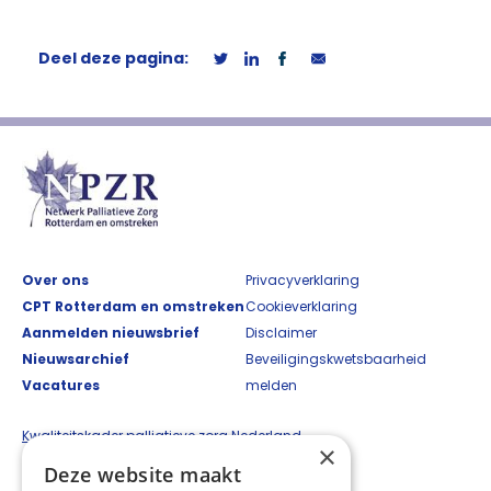
Deel deze pagina:
Over ons
Privacyverklaring
CPT Rotterdam en omstreken
Cookieverklaring
Aanmelden nieuwsbrief
Disclaimer
Nieuwsarchief
Beveiligingskwetsbaarheid
Vacatures
melden
Kwaliteitskader palliatieve zorg Nederland
×
Deze website maakt