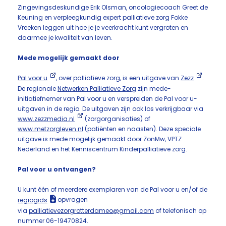
Zingevingsdeskundige Erik Olsman, oncologiecoach Greet de
Keuning en verpleegkundig expert palliatieve zorg Fokke
Vreeken leggen uit hoe je je veerkracht kunt vergroten en
daarmee je kwaliteit van leven.
Mede mogelijk gemaakt door
Pal voor u
, over palliatieve zorg, is een uitgave van
Zezz
.
De regionale
Netwerken Palliatieve Zorg
zijn mede-
initiatiefnemer van Pal voor u en verspreiden de Pal voor u-
uitgaven in de regio. De uitgaven zijn ook los verkrijgbaar via
www.zezzmedia.nl
(zorgorganisaties) of
www.metzorgleven.nl
(patiënten en naasten). Deze speciale
uitgave is mede mogelijk gemaakt door ZonMw, VPTZ
Nederland en het Kenniscentrum Kinderpalliatieve zorg.
Pal voor u ontvangen?
U kunt één of meerdere exemplaren van de Pal voor u en/of de
regiogids
opvragen
via
palliatievezorgrotterdameo@gmail.com
of telefonisch op
nummer 06-19470824.