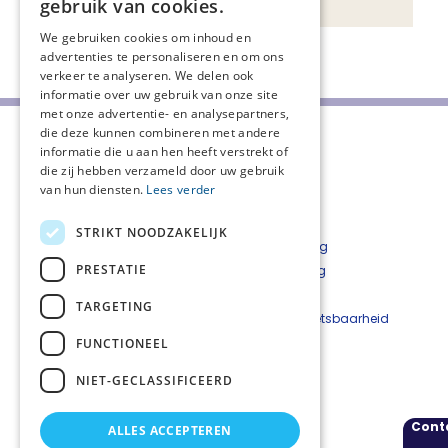
gebruik van cookies.
We gebruiken cookies om inhoud en
Deel deze pagina:
advertenties te personaliseren en om ons
verkeer te analyseren. We delen ook
informatie over uw gebruik van onze site
met onze advertentie- en analysepartners,
die deze kunnen combineren met andere
informatie die u aan hen heeft verstrekt of
die zij hebben verzameld door uw gebruik
van hun diensten.
Lees verder
STRIKT NOODZAKELIJK
Over ons
Privacyverklaring
PRESTATIE
CPT Rotterdam en omstreken
Cookieverklaring
Aanmelden nieuwsbrief
Disclaimer
TARGETING
Nieuwsarchief
Beveiligingskwetsbaarheid
Vacatures
melden
FUNCTIONEEL
NIET-GECLASSIFICEERD
Kwaliteitskader palliatieve zorg Nederland
Cont
ALLES ACCEPTEREN
Volg ons