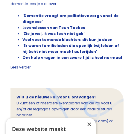
dementie lees je o.a. over:
‘Dementie vraagt om palliatieve zorg vanaf de
diagnose’
Levenslessen van Teun Toebes
‘Zie je wel, ik was toch niet gek’
Veel voorkomende klachten: dit kun je doen
‘Er waren familieleden die openlijk twijfelden of
hij écht niet meer mocht autorijden’
Om hulp vragen in een zware tijd is heel normaal
Lees verder
Wilt u de nieuwe Pal voor u ontvangen?
U kunt één of meerdere exemplaren van de Pal voor u
en/of de regiogids opvragen door een
mail te sturen
naar het
NPZR&o
(palliatievezorgrotterdameo@gmail.com) of
×
telefonisch op nummer 06-19470824.
Deze website maakt