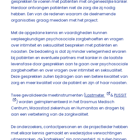
gesprekken te voeren met patiënten met ongeneeslijke kanker.
Hierdoor ontvangen patiënten niet de zorg die zij nodig
hebben. Een van de redenen waarom de deelnemende
organisaties graag meedoen met het project.
Met de opgedane kennis en vaardigheden kunnen
verpleegkundigen psychosociale zorgbehoeften en vragen
over intimiteit en seksualiteit bespreken met patiënten en
naasten. De bedoeling is dat zij minder verlegenheid ervaren
bij patiënten en eventuele partners met kanker in de laatste
levensfase door gesprekken aan te gaan over psychosociale
zorgbehoeften en over vragen over intimiteit en seksualiteit.
Deze gesprekken zullen bijdragen aan een betere kwaliteit van
zorg en meer kwaliteit voor de patiënt en zijn of haar naasten.
Twee gevalideerde meetinstrumenten (
Lastmeter
&
PLISSIT
) worden geïmplementeerd in het Erasmus Medisch
Centrum, Maasstad ziekenhuis en Humanitas en dragen bij
aan een verbetering van de zorgkwaliteit.
De onderzoekers, contactpersonen en de projectleider hebben
met elkaar kennis gemaakt en wederzijdse verwachtingen
uitgesproken. de 'kartrekkers' zijn aangesteld, zij zullen binnen