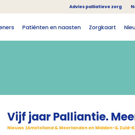
Advies palliatieve zorg
N
eners
Patiënten en naasten
Zorgkaart
Nie
Vijf jaar Palliantie. Me
Nieuws
Amstelland & Meerlanden en Midden-& Zuid