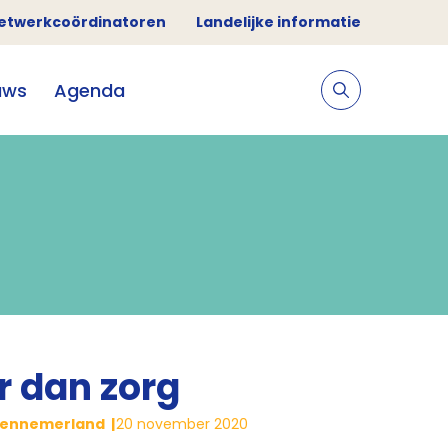
etwerkcoördinatoren
Landelijke informatie
uws
Agenda
er dan zorg
-Kennemerland
20 november 2020