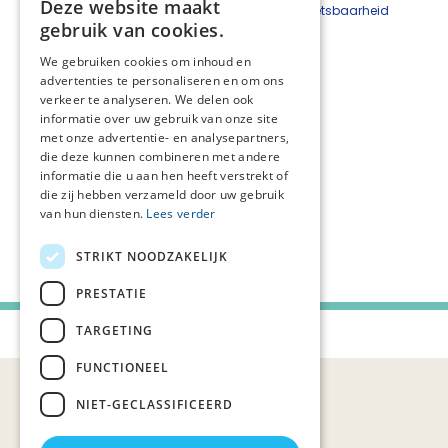
Deze website maakt
Nieuwsbrief
Beveiligingskwetsbaarheid
gebruik van cookies.
Bestelformulier
melden
We gebruiken cookies om inhoud en
Netwerkcoördinatoren
advertenties te personaliseren en om ons
Andrea van der Veen
verkeer te analyseren. We delen ook
06 3624 4200
informatie over uw gebruik van onze site
Elise van Dijk
met onze advertentie- en analysepartners,
06 4757 9929
die deze kunnen combineren met andere
netwerkpalliatievezorg
@sigra.nl
informatie die u aan hen heeft verstrekt of
die zij hebben verzameld door uw gebruik
van hun diensten.
Lees verder
Volg ons
STRIKT NOODZAKELIJK
PRESTATIE
TARGETING
Palliaweb 2019 - Heden
FUNCTIONEEL
NIET-GECLASSIFICEERD