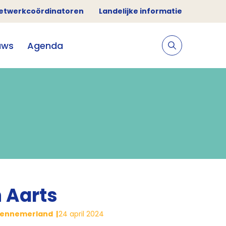
etwerkcoördinatoren
Landelijke informatie
uws
Agenda
n Aarts
-Kennemerland
24 april 2024