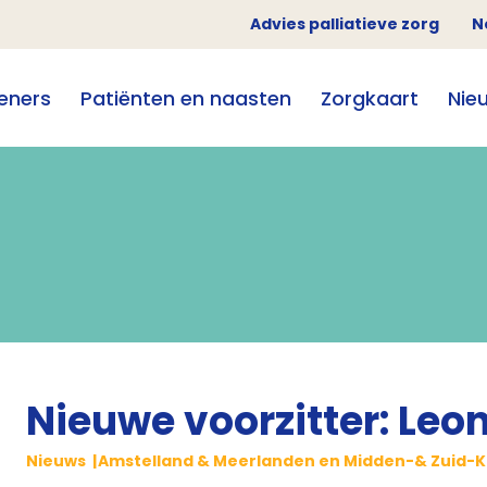
Advies palliatieve zorg
N
eners
Patiënten en naasten
Zorgkaart
Nie
Nieuwe voorzitter: Leo
Nieuws
Amstelland & Meerlanden en Midden-& Zuid