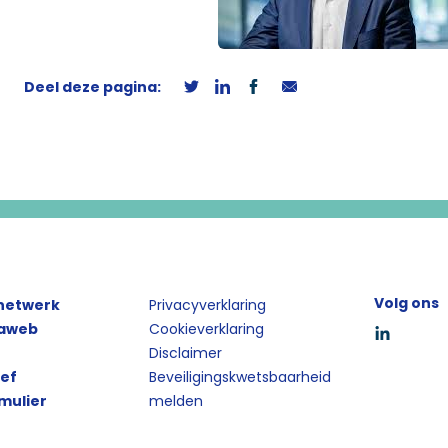
Deel deze pagina:
Volg ons
 netwerk
Privacyverklaring
iaweb
Cookieverklaring
Disclaimer
ief
Beveiligingskwetsbaarheid
mulier
melden