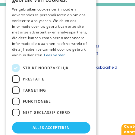
We gebruiken cookies om inhoud en
advertenties te personaliseren en om ons
verkeer te analyseren. We delen ook
informatie over uw gebruik van onze site
met onze advertentie- en analysepartners,
die deze kunnen combineren met andere
informatie die u aan hen heeft verstrekt of
Over het netwerk
Privacyverklaring
die zij hebben verzameld door uw gebruik
Over Palliaweb
Cookieverklaring
van hun diensten.
Lees verder
Contact
Disclaimer
Nieuwsbrief
Beveiligingskwetsbaarheid
STRIKT NOODZAKELIJK
Bestelformulier
melden
PRESTATIE
Netwerkcoördinatoren
TARGETING
Andrea van der Veen
06 3624 4200
FUNCTIONEEL
Elise van Dijk
06 4757 9929
NIET-GECLASSIFICEERD
netwerkpalliatievezorg
@sigra.nl
Cont
ALLES ACCEPTEREN
Volg ons
aanm