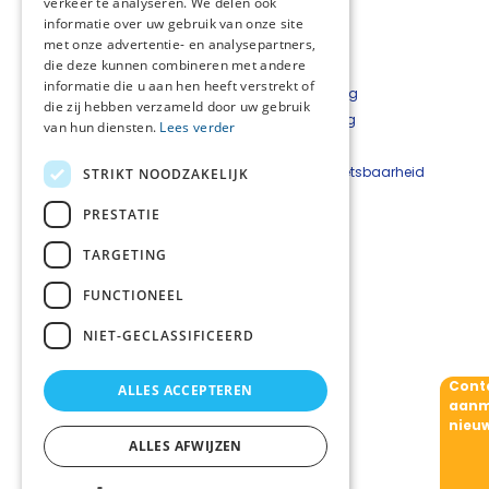
verkeer te analyseren. We delen ook
informatie over uw gebruik van onze site
met onze advertentie- en analysepartners,
die deze kunnen combineren met andere
informatie die u aan hen heeft verstrekt of
Over het netwerk
Privacyverklaring
die zij hebben verzameld door uw gebruik
Over Palliaweb
Cookieverklaring
van hun diensten.
Lees verder
Contact
Disclaimer
Nieuwsbrief
Beveiligingskwetsbaarheid
STRIKT NOODZAKELIJK
Bestelformulier
melden
PRESTATIE
Netwerkcoördinatoren
TARGETING
Andrea van der Veen
06 3624 4200
FUNCTIONEEL
Elise van Dijk
06 4757 9929
NIET-GECLASSIFICEERD
netwerkpalliatievezorg
@sigra.nl
Cont
ALLES ACCEPTEREN
Volg ons
aanm
nieuw
ALLES AFWIJZEN