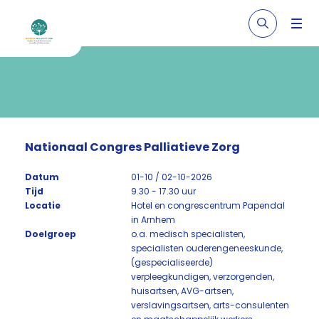
Nationaal Congres Palliatieve Zorg
Datum
01-10 / 02-10-2026
Tijd
9.30 - 17.30 uur
Locatie
Hotel en congrescentrum Papendal
in Arnhem
Doelgroep
o.a. medisch specialisten,
specialisten ouderengeneeskunde,
(gespecialiseerde)
verpleegkundigen, verzorgenden,
huisartsen, AVG-artsen,
verslavingsartsen, arts-consulenten