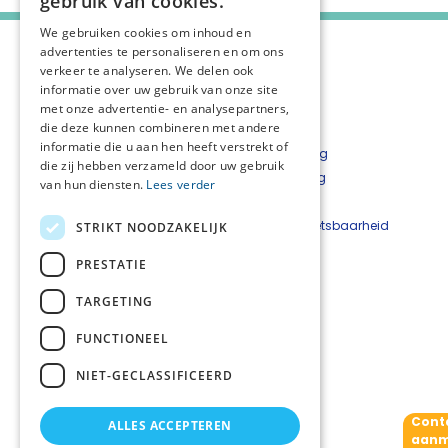
gebruik van cookies.
We gebruiken cookies om inhoud en
advertenties te personaliseren en om ons
verkeer te analyseren. We delen ook
informatie over uw gebruik van onze site
met onze advertentie- en analysepartners,
die deze kunnen combineren met andere
informatie die u aan hen heeft verstrekt of
Over het netwerk
Privacyverklaring
die zij hebben verzameld door uw gebruik
Over Palliaweb
Cookieverklaring
van hun diensten.
Lees verder
Contact
Disclaimer
Nieuwsbrief
Beveiligingskwetsbaarheid
STRIKT NOODZAKELIJK
Bestelformulier
melden
PRESTATIE
Netwerkcoördinatoren
TARGETING
Andrea van der Veen
06 3624 4200
FUNCTIONEEL
Elise van Dijk
06 4757 9929
NIET-GECLASSIFICEERD
netwerkpalliatievezorg
@sigra.nl
Cont
ALLES ACCEPTEREN
Volg ons
aanm