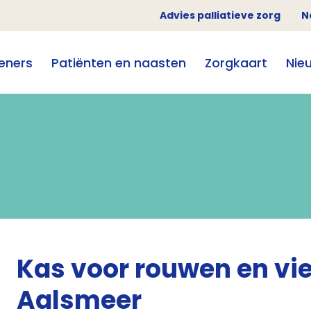
Advies palliatieve zorg
N
eners
Patiënten en naasten
Zorgkaart
Nie
Kas voor rouwen en vie
Aalsmeer