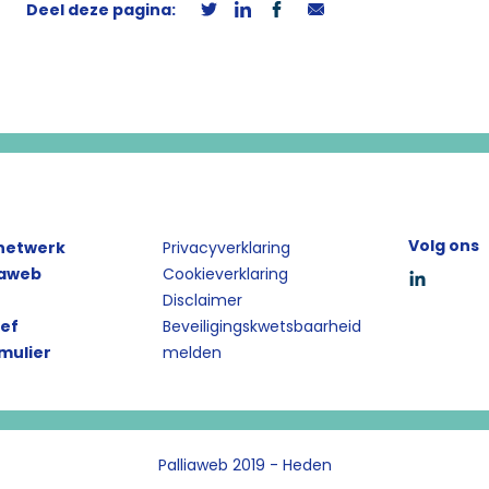
Deel deze pagina:
Volg ons
 netwerk
Privacyverklaring
iaweb
Cookieverklaring
Disclaimer
ief
Beveiligingskwetsbaarheid
mulier
melden
Palliaweb 2019 - Heden